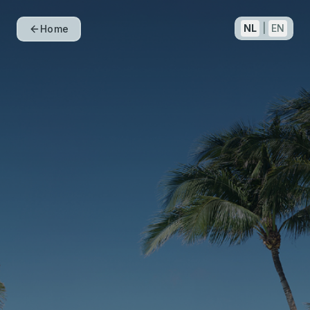
NL
|
EN
Home